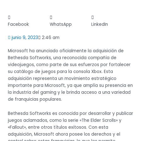
Share
Share
Share
on
on
on
Facebook
WhatsApp
LinkedIn
facebook
whatsapp
linkedin
junio 9, 2023
2:46 am
Microsoft ha anunciado oficialmente la adquisición de
Bethesda Softworks, una reconocida compañía de
videojuegos, como parte de sus esfuerzos por fortalecer
su catálogo de juegos para la consola Xbox. Esta
adquisición representa un movimiento estratégico
importante para Microsoft, ya que amplía su presencia en
la industria del gaming y le brinda acceso a una variedad
de franquicias populares.
Bethesda Softworks es conocida por desarrollar y publicar
juegos aclamados, como la serie «The Elder Scrolls» y
«Fallout», entre otros títulos exitosos. Con esta
adquisición, Microsoft ahora posee los derechos y el